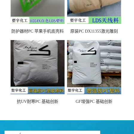
防护器材PC 苹果手机底壳料
原装PC DX11355激光雕刻
DX11354X货源充足，无后顾
LDS塑料 材质证明
之忧
抗UV耐寒PC 基础创新
GF增强PC 基础创新
EXL9034塑料
EXL5429S紫外线稳定 阻燃