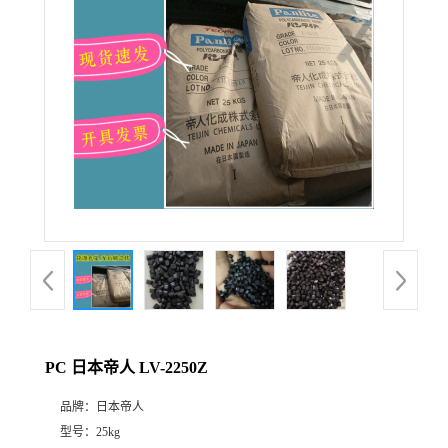
PC 日本帝人 LV-2250Z
品牌：
日本帝人
型号：
25kg