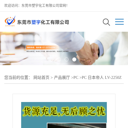
欢迎访问：东莞市塑宇化工有限公司官网！
您当前的位置：
网站首页
>
产品展厅
>
PC
>
PC 日本帝人 LV-2250Z