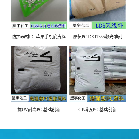
防护器材PC 苹果手机底壳料
原装PC DX11355激光雕刻
DX11354X货源充足，无后顾
LDS塑料 材质证明
之忧
抗UV耐寒PC 基础创新
GF增强PC 基础创新
EXL9034塑料
EXL5429S紫外线稳定 阻燃