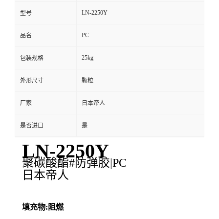
LN-2250Y
型号
PC
品名
25kg
包装规格
外形尺寸
颗粒
厂家
日本帝人
是否进口
是
LN-2250Y
聚碳酸酯#防弹胶|PC
日本帝人
填充物:阻燃