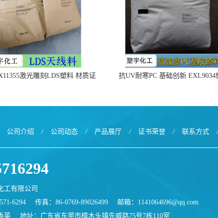
X11355激光雕刻LDS塑料 材质证
抗UV耐寒PC 基础创新 EXL903
明
公司介绍
/
公司动态
/
产品展厅
/
证书荣誉
/
联系方式
5716294
化工有限公司
71-6294
传真：86-0769-89026499
邮箱：
1141064696@qq.com
香英
地址：广东省东莞市樟木头镇先威路75号7栋110室