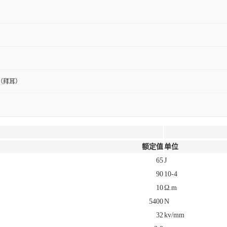
（拜耳）
额定值
单位
65
J
90
10-4
10
Ω.m
5400
N
32
kv/mm