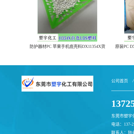
防护器材PC 苹果手机底壳料DX11354X货
原装PC D
源充足，无后顾之忧
公司首页
/
1372
东莞市塑宇
电话：137-25
联系人：陆