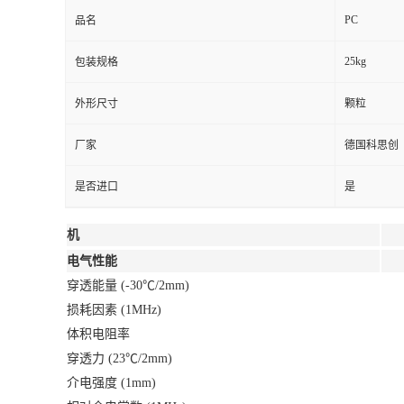
PC
品名
25kg
包装规格
外形尺寸
颗粒
厂家
德国科思创
是否进口
是
机
电气性能
穿透能量 (-30℃/2mm)
损耗因素 (1MHz)
体积电阻率
穿透力 (23℃/2mm)
介电强度 (1mm)