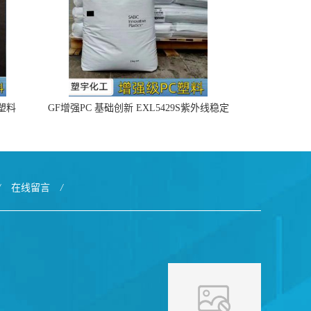
4塑料
GF增强PC 基础创新 EXL5429S紫外线稳定
阻燃
/
在线留言
/