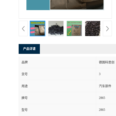
产品详请
品牌
德国科思创
3
货号
用途
汽车部件
2865
牌号
2865
型号