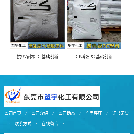
之忧
抗UV耐寒PC 基础创新
GF增强PC 基础创新
EXL9034塑料
EXL5429S紫外线稳定 阻燃
公司首页
/
公司介绍
/
公司动态
/
产品展厅
/
证书荣誉
/
联系方式
/
在线留言
/