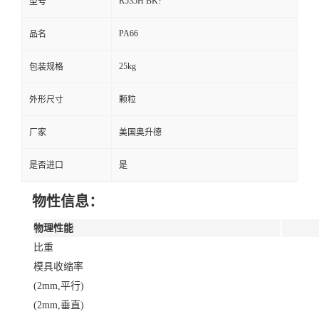
R535H BK?
型号
PA66
品名
25kg
包装规格
外形尺寸
颗粒
厂家
美国奥升德
是否进口
是
物性信息：
物理性能
比重
模具收缩率
(2mm,平行)
(2mm,垂直)