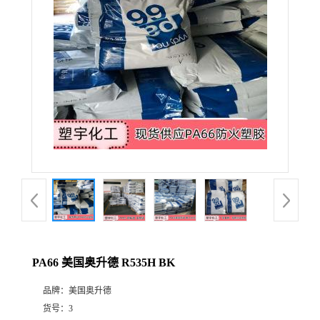
PA66 美国奥升德 R535H BK
品牌：
美国奥升德
货号：
3