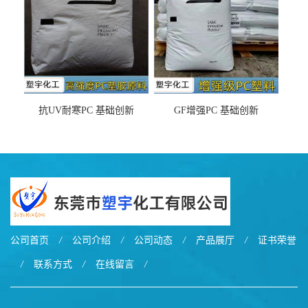
抗UV耐寒PC 基础创新
GF增强PC 基础创新
EXL9034塑料
EXL5429S紫外线稳定 阻燃
公司首页
/
公司介绍
/
公司动态
/
产品展厅
/
证书荣誉
/
联系方式
/
在线留言
/