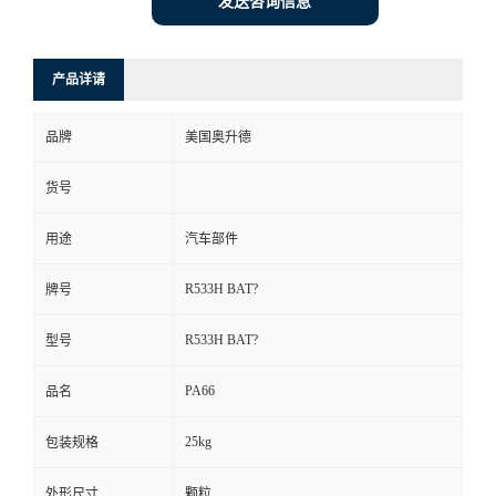
发送咨询信息
产品详请
品牌
美国奥升德
货号
用途
汽车部件
R533H BAT?
牌号
R533H BAT?
型号
PA66
品名
25kg
包装规格
外形尺寸
颗粒