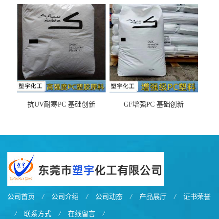
DX11354X货源充足，无后顾
LDS塑料 材质证明
之忧
抗UV耐寒PC 基础创新
GF增强PC 基础创新
EXL9034塑料
EXL5429S紫外线稳定 阻燃
公司首页
/
公司介绍
/
公司动态
/
产品展厅
/
证书荣誉
/
联系方式
/
在线留言
/