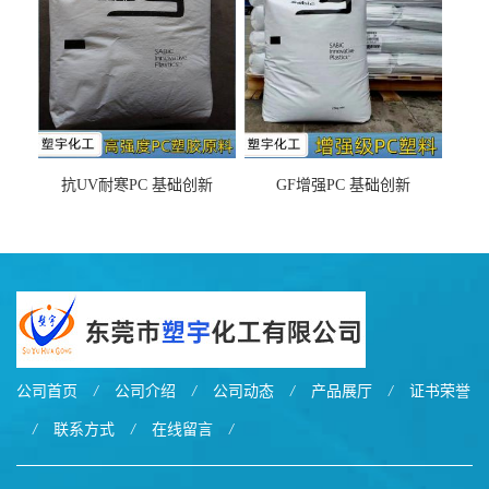
抗UV耐寒PC 基础创新
GF增强PC 基础创新
EXL9034塑料
EXL5429S紫外线稳定 阻燃
公司首页
/
公司介绍
/
公司动态
/
产品展厅
/
证书荣誉
/
联系方式
/
在线留言
/