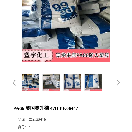
PA66 美国奥升德 47H BK0644?
品牌：
美国奥升德
货号：
7