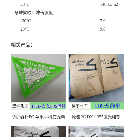
23°C
140 kJ/m2
悬壁梁缺口冲击强度
-30°C
7.0
23°C
9.0
相关产品：
防护器材PC 苹果手机底壳料
原装PC DX11355激光雕刻
DX11354X货源充足，无后顾
LDS塑料 材质证明
之忧