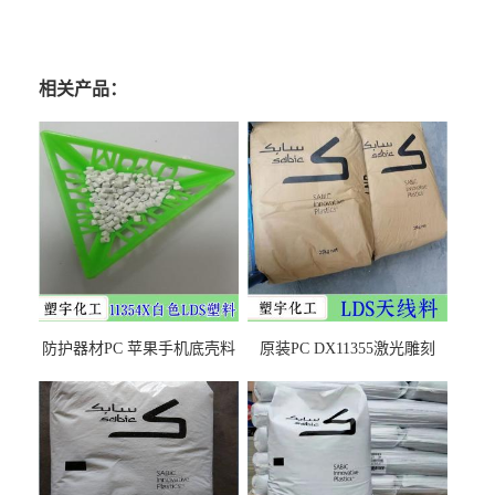
相关产品：
防护器材PC 苹果手机底壳料
原装PC DX11355激光雕刻
DX11354X货源充足，无后顾
LDS塑料 材质证明
之忧