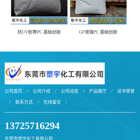
抗UV耐寒PC 基础创新
GF增强PC 基础创新
EXL9034塑料
EXL5429S紫外线稳定 阻燃
公司首页
/
公司介绍
/
公司动态
/
产品展厅
/
证书荣誉
/
联系方式
/
在线留言
/
13725716294
东莞市塑宇化工有限公司