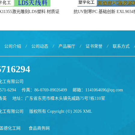
X11355激光雕刻LDS塑料 材质证
抗UV耐寒PC 基础创新 EXL903
明
公司介绍
/
公司动态
/
产品展厅
/
证书荣誉
/
联系方式
5716294
化工有限公司
71-6294
传真：86-0769-89026499
邮箱：
1141064696@qq.com
香英
地址：广东省东莞市樟木头镇先威路75号7栋110室
化工有限公司
版权所有 Copyright (©) 2026
XML
盖德化工网
食品商务网