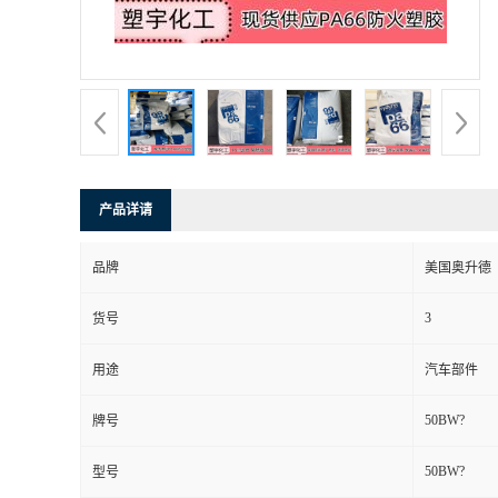
产品详请
品牌
美国奥升德
3
货号
用途
汽车部件
50BW?
牌号
50BW?
型号