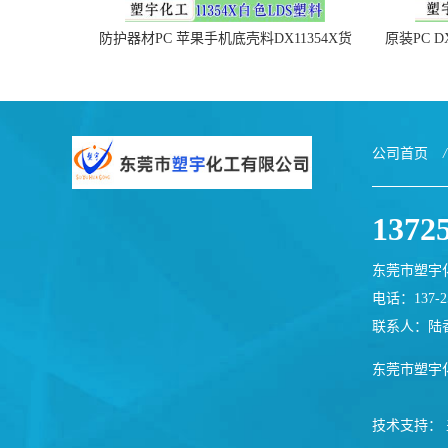
防护器材PC 苹果手机底壳料DX11354X货
原装PC D
源充足，无后顾之忧
公司首页
/
1372
东莞市塑宇
电话：137-25
联系人：陆
东莞市塑宇
技术支持：