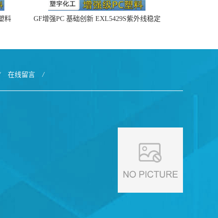
4塑料
GF增强PC 基础创新 EXL5429S紫外线稳定
阻燃
/
在线留言
/