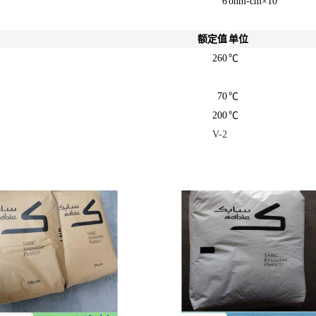
6
ohm-cm×10
额定值
单位
260
℃
70
℃
200
℃
V-2