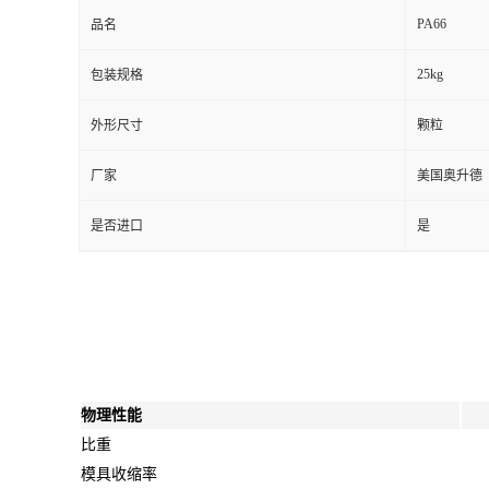
PA66
品名
25kg
包装规格
外形尺寸
颗粒
厂家
美国奥升德
是否进口
是
物理性能
比重
模具收缩率