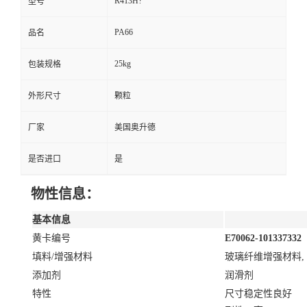
R413H?
型号
PA66
品名
25kg
包装规格
外形尺寸
颗粒
厂家
美国奥升德
是否进口
是
物性信息：
基本信息
黄卡编号
E70062-101337332
填料/增强材料
玻璃纤维增强材料, 
添加剂
润滑剂
特性
尺寸稳定性良好