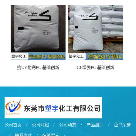
DX11354X货源充足，无后顾
LDS塑料 材质证明
之忧
抗UV耐寒PC 基础创新
GF增强PC 基础创新
EXL9034塑料
EXL5429S紫外线稳定 阻燃
公司首页
/
公司介绍
/
公司动态
/
产品展厅
/
证书荣誉
/
联系方式
/
在线留言
/