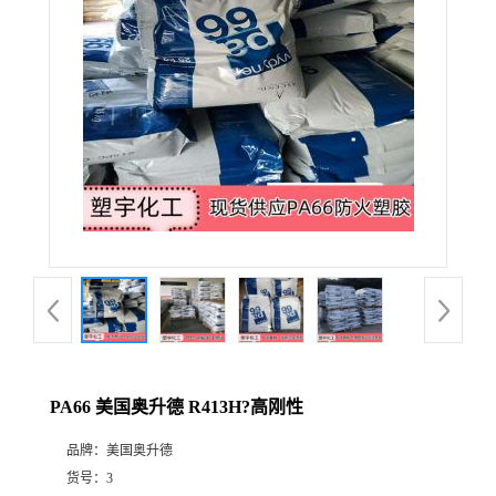
PA66 美国奥升德 R413H?高刚性
品牌：
美国奥升德
货号：
3