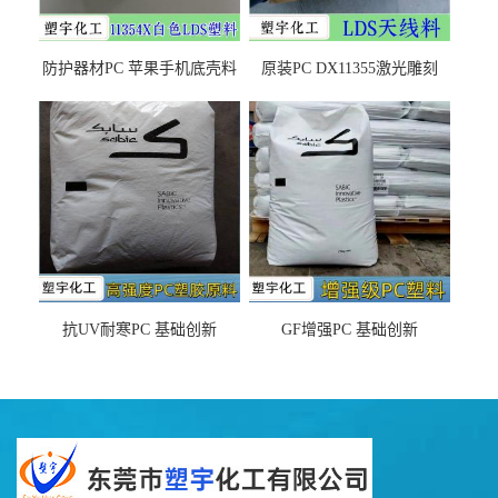
防护器材PC 苹果手机底壳料
原装PC DX11355激光雕刻
DX11354X货源充足，无后顾
LDS塑料 材质证明
之忧
抗UV耐寒PC 基础创新
GF增强PC 基础创新
EXL9034塑料
EXL5429S紫外线稳定 阻燃