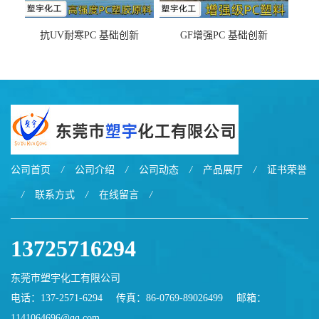
抗UV耐寒PC 基础创新
GF增强PC 基础创新
EXL9034塑料
EXL5429S紫外线稳定 阻燃
公司首页
/
公司介绍
/
公司动态
/
产品展厅
/
证书荣誉
/
联系方式
/
在线留言
/
13725716294
东莞市塑宇化工有限公司
电话：137-2571-6294
传真：86-0769-89026499
邮箱：
1141064696@qq.com