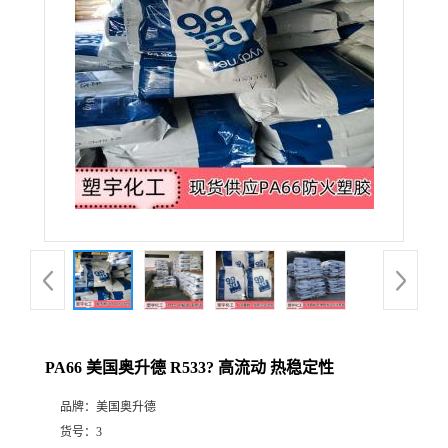
PA66 美国奥升德 R533? 高流动 热稳定性
品牌：
美国奥升德
货号：
3