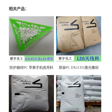
相关产品：
防护器材PC 苹果手机底壳料
原装PC DX11355激光雕刻
DX11354X货源充足，无后顾
LDS塑料 材质证明
之忧