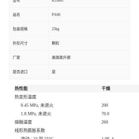
R530H?
型号
PA66
品名
25kg
包装规格
外形尺寸
颗粒
厂家
美国奥升德
是否进口
是
热性能
干燥
热变形温度
0.45 MPa, 未退火
200
1.8 MPa, 未退火
70.0
熔融温度
260
线形热膨胀系数
流动 : 23 到 55°C
1.0E-4