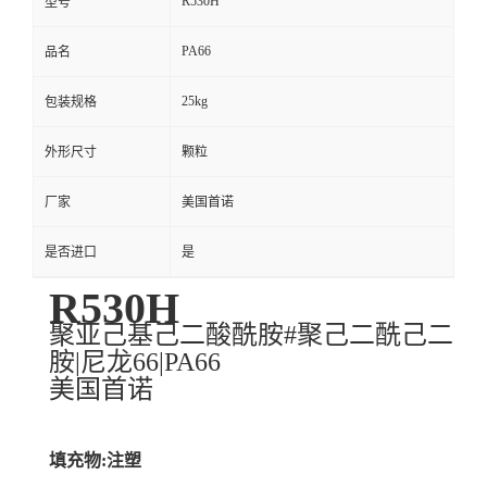
R530H
型号
PA66
品名
25kg
包装规格
外形尺寸
颗粒
厂家
美国首诺
是否进口
是
R530H
聚亚己基己二酸酰胺#聚己二酰己二
胺|尼龙66|PA66
美国首诺
填充物:注塑