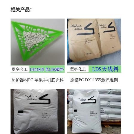
相关产品：
防护器材PC 苹果手机底壳料
原装PC DX11355激光雕刻
DX11354X货源充足，无后顾
LDS塑料 材质证明
之忧