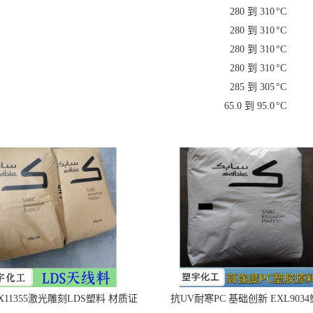
X11355激光雕刻LDS塑料 材质证
抗UV耐寒PC 基础创新 EXL903
明
公司介绍
/
公司动态
/
产品展厅
/
证书荣誉
/
联系方式
5716294
化工有限公司
71-6294
传真：86-0769-89026499
邮箱：
1141064696@qq.com
香英
地址：广东省东莞市樟木头镇先威路75号7栋110室
化工有限公司
版权所有 Copyright (©) 2026
XML