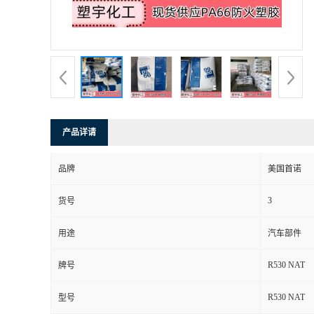
R530 NAT
牌号
R530 NAT
型号
PA66
品名
25kg
包装规格
外形尺寸
颗粒
厂家
美国首诺
是否进口
是
电气性能
干燥
体积电阻率
(0.750 mm)
1.0E+14
介电强度
(1.00 mm)
24