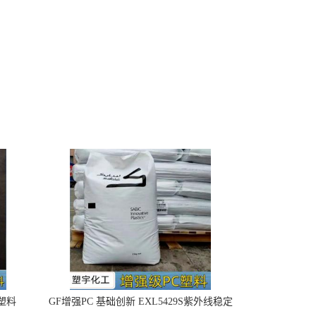
4塑料
GF增强PC 基础创新 EXL5429S紫外线稳定
阻燃
/
在线留言
/