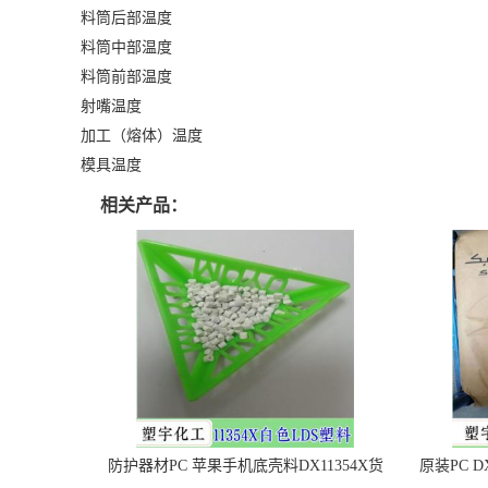
防护器材PC 苹果手机底壳料DX11354X货
原装PC D
源充足，无后顾之忧
公司首页
/
1372
东莞市塑宇
电话：137-25
联系人：陆
东莞市塑宇