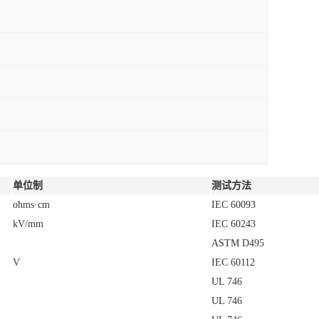
ASTM D495
V
IEC 60112
UL 746
UL 746
UL 746
UL 746
UL 746
UL 746
UL 746
UL 746
UL 746
单位制
测试方法
UL 94
UL 94
UL 94
UL 94
%
ISO 4589-2