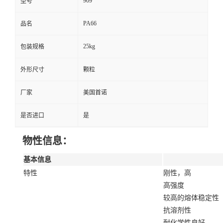
909
型号
PA66
品名
25kg
包装规格
外形尺寸
颗粒
厂家
美国首诺
是否进口
是
物性信息：
基本信息
特性
刚性，高
高强度
较高的熔体稳定性
抗溶剂性
耐化学性良好