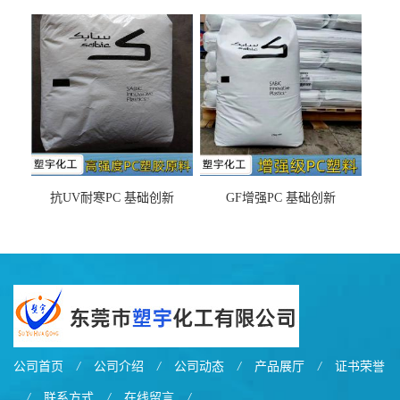
DX11354X货源充足，无后顾
LDS塑料 材质证明
之忧
抗UV耐寒PC 基础创新
GF增强PC 基础创新
EXL9034塑料
EXL5429S紫外线稳定 阻燃
公司首页
/
公司介绍
/
公司动态
/
产品展厅
/
证书荣誉
/
联系方式
/
在线留言
/