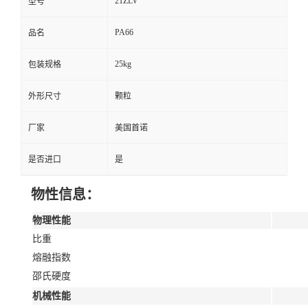
21ZLV
型号
PA66
品名
25kg
包装规格
外形尺寸
颗粒
厂家
美国首诺
是否进口
是
物性信息：
物理性能
比重
熔融指数
邵氏硬度
机械性能