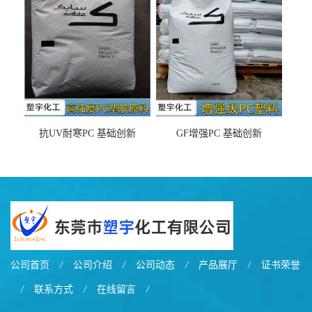
之忧
抗UV耐寒PC 基础创新
GF增强PC 基础创新
EXL9034塑料
EXL5429S紫外线稳定 阻燃
公司首页
/
公司介绍
/
公司动态
/
产品展厅
/
证书荣誉
/
联系方式
/
在线留言
/