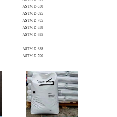
ASTM D-638
ASTM D-695
ASTM D-785
ASTM D-638
ASTM D-695
ASTM D-638
ASTM D-790