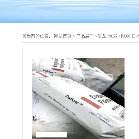
您当前的位置：
网站首页
>
产品展厅
>
尼龙 PA66
>
PA66 日