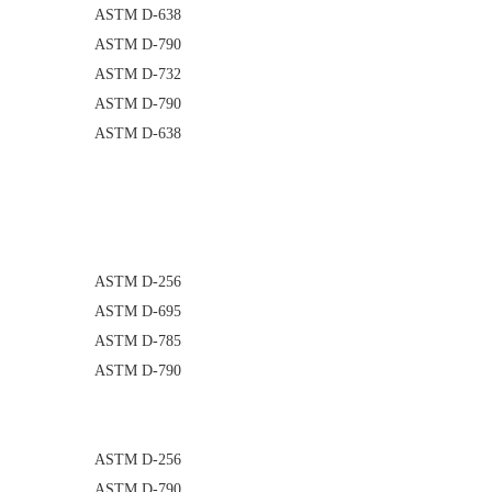
ASTM D-638
ASTM D-790
ASTM D-732
ASTM D-790
ASTM D-638
ASTM D-256
ASTM D-695
ASTM D-785
ASTM D-790
ASTM D-256
ASTM D-790