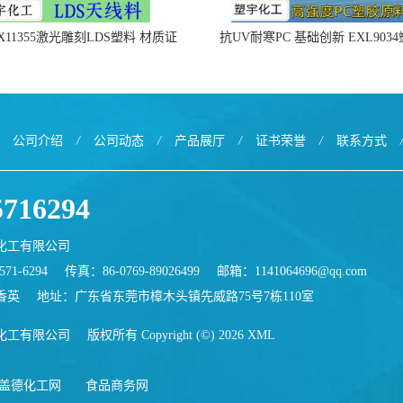
X11355激光雕刻LDS塑料 材质证
抗UV耐寒PC 基础创新 EXL903
明
公司介绍
/
公司动态
/
产品展厅
/
证书荣誉
/
联系方式
5716294
化工有限公司
71-6294
传真：86-0769-89026499
邮箱：
1141064696@qq.com
香英
地址：广东省东莞市樟木头镇先威路75号7栋110室
化工有限公司
版权所有 Copyright (©) 2026
XML
盖德化工网
食品商务网