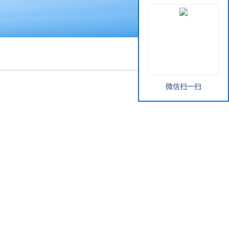
微信扫一扫