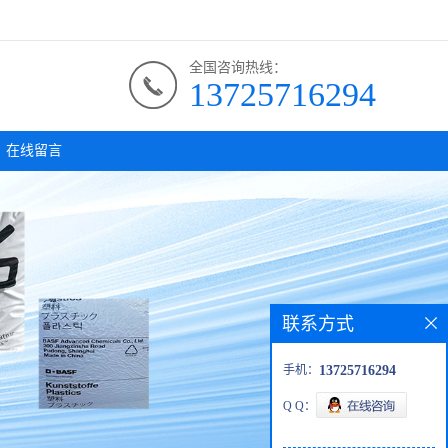
全国咨询热线：
13725716294
在线留言
联系方式
手机：
13725716294
Q Q：