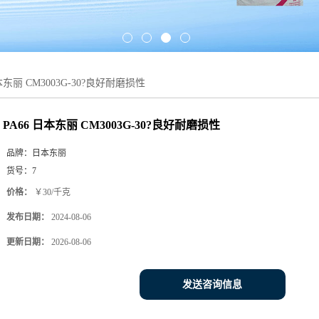
本东丽 CM3003G-30?良好耐磨损性
PA66 日本东丽 CM3003G-30?良好耐磨损性
品牌：
日本东丽
货号：
7
价格：
￥30/千克
发布日期：
2024-08-06
更新日期：
2026-08-06
发送咨询信息