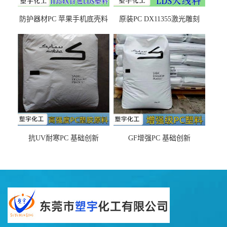
防护器材PC 苹果手机底壳料
原装PC DX11355激光雕刻
DX11354X货源充足，无后顾
LDS塑料 材质证明
之忧
抗UV耐寒PC 基础创新
GF增强PC 基础创新
EXL9034塑料
EXL5429S紫外线稳定 阻燃