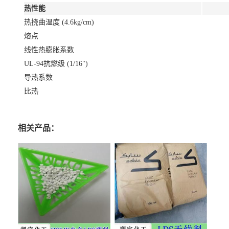
热性能
热挠曲温度 (4.6kg/cm)
熔点
线性热膨胀系数
UL-94抗燃级 (1/16")
导热系数
比热
相关产品：