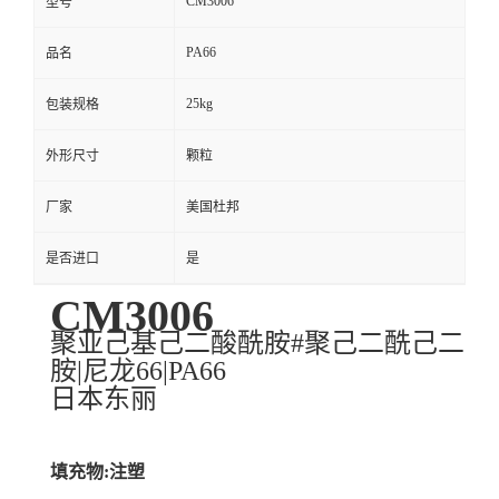
CM3006
型号
PA66
品名
25kg
包装规格
外形尺寸
颗粒
厂家
美国杜邦
是否进口
是
CM3006
聚亚己基己二酸酰胺#聚己二酰己二
胺|尼龙66|PA66
日本东丽
填充物:注塑