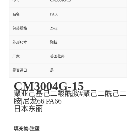
CM3004G-15
型号
PA66
品名
25kg
包装规格
外形尺寸
颗粒
厂家
美国杜邦
是否进口
是
CM3004G-15
聚亚己基己二酸酰胺#聚己二酰己二
胺|尼龙66|PA66
日本东丽
填充物:注塑