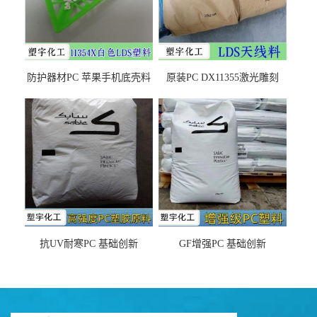
防护器材PC 苹果手机底壳料
原装PC DX11355激光雕刻
DX11354X货源充足，无后顾
LDS塑料 材质证明
之忧
抗UV耐寒PC 基础创新
GF增强PC 基础创新
EXL9034塑料
EXL5429S紫外线稳定 阻燃