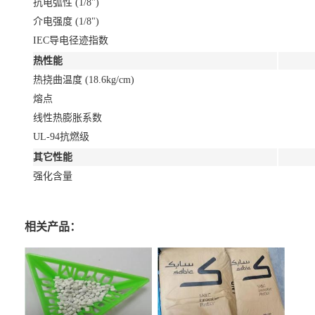
抗电弧性 (1/8")
介电强度 (1/8")
IEC导电径迹指数
热性能
热挠曲温度 (18.6kg/cm)
熔点
线性热膨胀系数
UL-94抗燃级
其它性能
强化含量
相关产品：