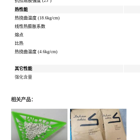
抗拉屈股强度 (23°)
热性能
热挠曲温度 (18.6kg/cm)
线性热膨胀系数
熔点
比热
热挠曲温度 (4.6kg/cm)
其它性能
强化含量
相关产品：