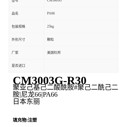
CM3003G
型号
PA66
品名
25kg
包装规格
外形尺寸
颗粒
厂家
美国杜邦
是否进口
CM3003G-R30
聚亚己基己二酸酰胺#聚己二酰己二
胺|尼龙66|PA66
日本东丽
填充物:注塑