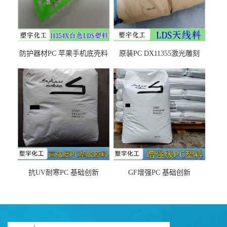
防护器材PC 苹果手机底壳料
原装PC DX11355激光雕刻
DX11354X货源充足，无后顾
LDS塑料 材质证明
之忧
抗UV耐寒PC 基础创新
GF增强PC 基础创新
EXL9034塑料
EXL5429S紫外线稳定 阻燃