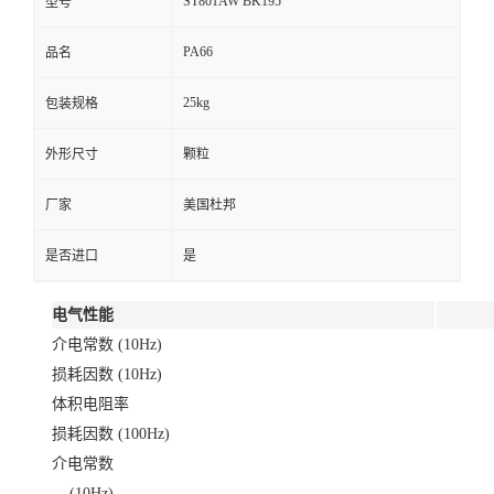
ST801AW BK195
型号
PA66
品名
25kg
包装规格
外形尺寸
颗粒
厂家
美国杜邦
是否进口
是
电气性能
介电常数 (10Hz)
损耗因数 (10Hz)
体积电阻率
损耗因数 (100Hz)
介电常数
(10Hz)