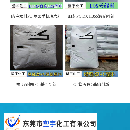
防护器材PC 苹果手机底壳料
原装PC DX11355激光雕刻
DX11354X货源充足，无后顾
LDS塑料 材质证明
之忧
抗UV耐寒PC 基础创新
GF增强PC 基础创新
EXL9034塑料
EXL5429S紫外线稳定 阻燃