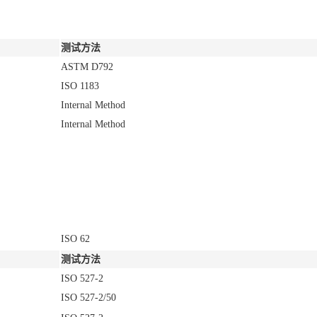
测试方法
ASTM D792
ISO 1183
Internal Method
Internal Method
ISO 62
测试方法
ISO 527-2
ISO 527-2/50