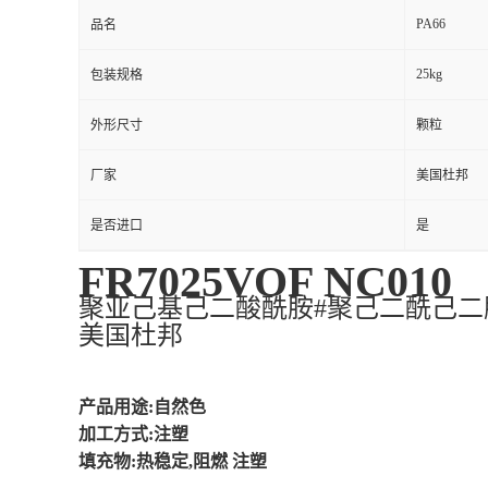
PA66
品名
25kg
包装规格
外形尺寸
颗粒
厂家
美国杜邦
是否进口
是
FR7025VOF NC010
聚亚己基己二酸酰胺#聚己二酰己二胺|尼
美国杜邦
产品用途:自然色
加工方式:注塑
填充物:热稳定,阻燃 注塑