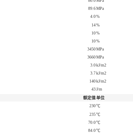
80.0
MPa
89.6
MPa
4.0
%
14
%
10
%
10
%
3450
MPa
3660
MPa
3.0
kJ/m2
3.7
kJ/m2
140
kJ/m2
43
J/m
额定值
单位
230
℃
235
℃
70.0
℃
84.0
℃