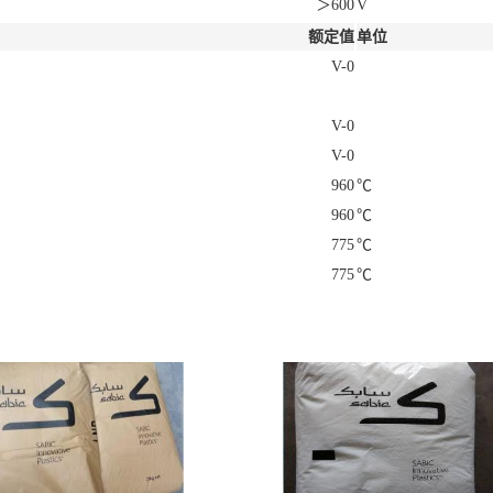
＞600
V
额定值
单位
V-0
V-0
V-0
960
℃
960
℃
775
℃
775
℃