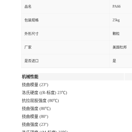
PA66
品名
25kg
包装规格
外形尺寸
颗粒
厂家
美国杜邦
是否进口
是
机械性能
挠曲模量 (23°)
洛氏硬度 ((R-标度) 23℃)
抗拉屈股强度 (80℃)
挠曲强度 (80℃)
挠曲模量 (80°)
挠曲强度 (23°)