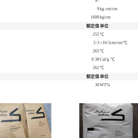
97
9
kg·cm/cm
1600
kg/cm
额定值
单位
255
℃
2-3
×10-5cm/cm/℃
265
℃
0.38
Cal/g·℃
262
℃
额定值
单位
30
WT%