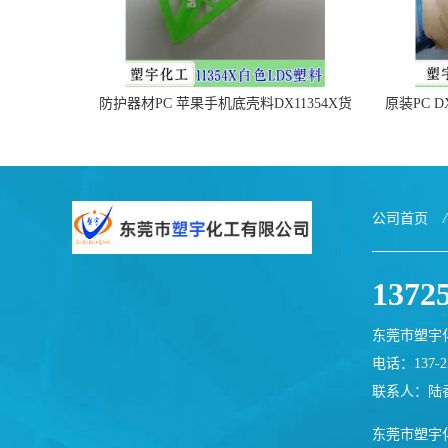
防护器材PC 苹果手机底壳料DX11354X货
原装PC D
源充足，无后顾之忧
公司首页
/
1372
东莞市塑宇
电话：137-25
联系人：陆
东莞市塑宇