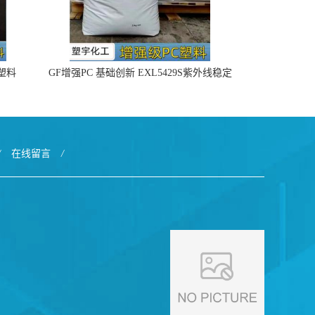
4塑料
GF增强PC 基础创新 EXL5429S紫外线稳定
阻燃
/
在线留言
/