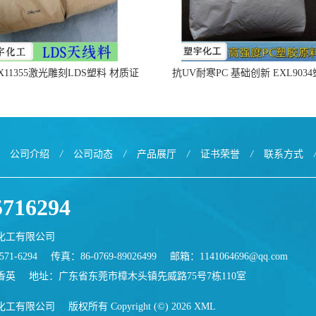
X11355激光雕刻LDS塑料 材质证
抗UV耐寒PC 基础创新 EXL903
明
公司介绍
/
公司动态
/
产品展厅
/
证书荣誉
/
联系方式
5716294
化工有限公司
71-6294
传真：86-0769-89026499
邮箱：
1141064696@qq.com
香英
地址：广东省东莞市樟木头镇先威路75号7栋110室
化工有限公司
版权所有 Copyright (©) 2026
XML