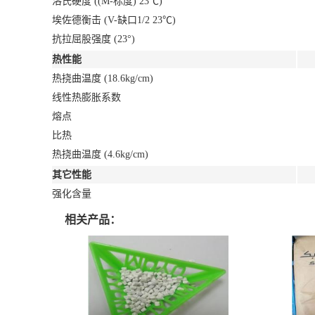
洛氏硬度 ((M-标度) 23℃)
埃佐德衡击 (V-缺口1/2 23℃)
抗拉屈股强度 (23°)
热性能
热挠曲温度 (18.6kg/cm)
线性热膨胀系数
熔点
比热
热挠曲温度 (4.6kg/cm)
其它性能
强化含量
相关产品：