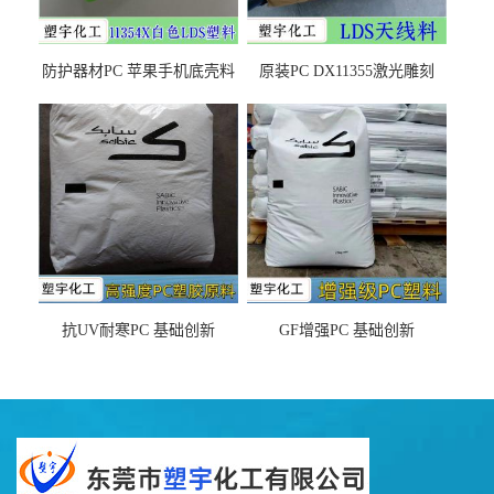
防护器材PC 苹果手机底壳料
原装PC DX11355激光雕刻
DX11354X货源充足，无后顾
LDS塑料 材质证明
之忧
抗UV耐寒PC 基础创新
GF增强PC 基础创新
EXL9034塑料
EXL5429S紫外线稳定 阻燃