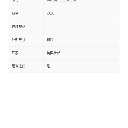
70G30HSLR NC010
型号
PA66
品名
包装规格
外形尺寸
颗粒
厂家
美国杜邦
是否进口
是