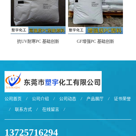
抗UV耐寒PC 基础创新
GF增强PC 基础创新
EXL9034塑料
EXL5429S紫外线稳定 阻燃
公司首页
/
公司介绍
/
公司动态
/
产品展厅
/
证书荣誉
/
联系方式
/
在线留言
/
13725716294