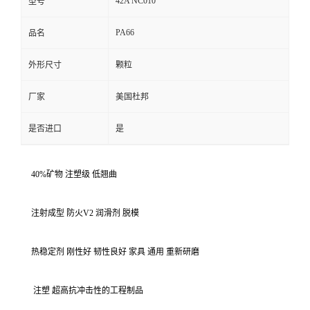
42A NC010
型号
PA66
品名
外形尺寸
颗粒
厂家
美国杜邦
是否进口
是
40%矿物 注塑级 低翘曲
注射成型 防火V2 润滑剂 脱模
热稳定剂 刚性好 韧性良好 家具 通用 重新研磨
注塑 超高抗冲击性的工程制品