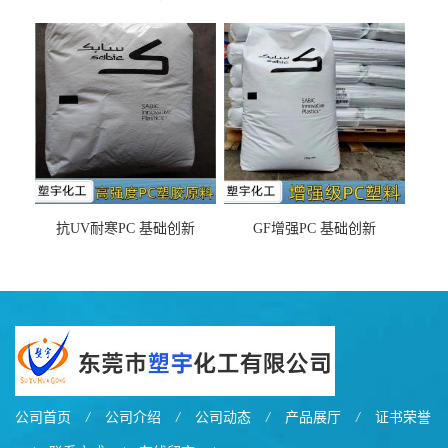
DX11354X货源充足，无后顾
LDS塑料 材质证明
之忧
抗UV耐寒PC 基础创新
GF增强PC 基础创新
EXL9034塑料
EXL5429S紫外线稳定 阻燃
公司首页
/
公司介绍
/
公司动态
/
产品展厅
/
证书荣誉