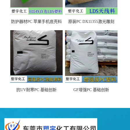
防护器材PC 苹果手机底壳料
原装PC DX11355激光雕刻
DX11354X货源充足，无后顾
LDS塑料 材质证明
之忧
抗UV耐寒PC 基础创新
GF增强PC 基础创新
EXL9034塑料
EXL5429S紫外线稳定 阻燃