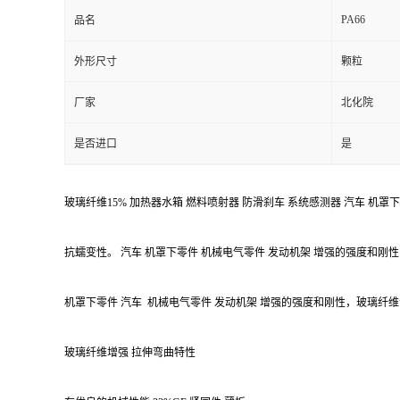
PA66
品名
外形尺寸
颗粒
厂家
北化院
是否进口
是
玻璃纤维15% 加热器水箱 燃料喷射器 防滑刹车 系统感测器 汽车 机
抗蠕变性。 汽车 机罩下零件 机械电气零件 发动机架 增强的强度和刚
机罩下零件 汽车
机械电气零件 发动机架 增强的强度和刚性，玻璃纤维
玻璃纤维增强 拉伸弯曲特性