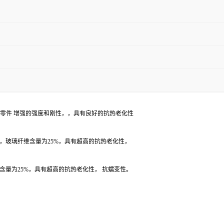
罩下零件 增强的强度和刚性，，具有良好的抗热老化性
性，玻璃纤维含量为25%，具有超高的抗热老化性，
含量为25%，具有超高的抗热老化性， 抗蠕变性。