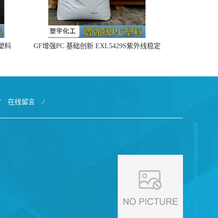
4塑料
GF增强PC 基础创新 EXL5429S紫外线稳定
阻燃
/
在线留言
/