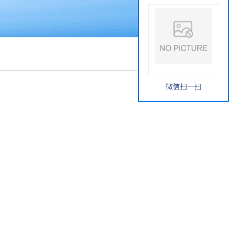
微信扫一扫