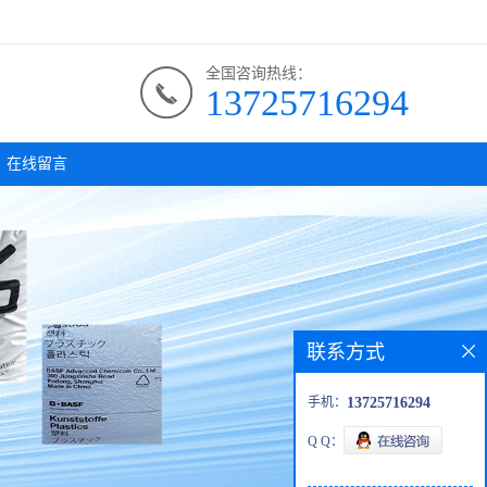
全国咨询热线：
13725716294
在线留言
联系方式
手机：
13725716294
Q Q：