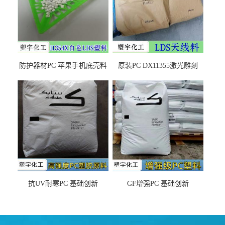
防护器材PC 苹果手机底壳料
原装PC DX11355激光雕刻
DX11354X货源充足，无后顾
LDS塑料 材质证明
之忧
抗UV耐寒PC 基础创新
GF增强PC 基础创新
EXL9034塑料
EXL5429S紫外线稳定 阻燃