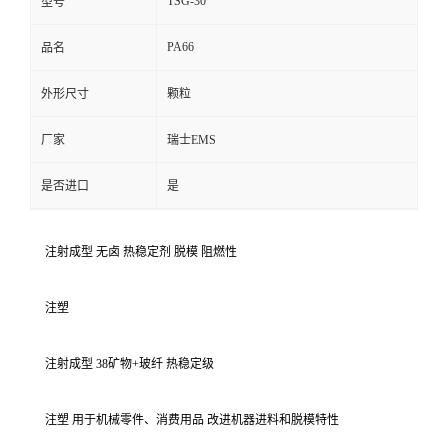
TSG-30
型号
PA66
品名
外形尺寸
颗粒
厂家
瑞士EMS
是否进口
是
注射成型 无卤 热稳定剂 脱模 阻燃性
注塑
注射成型 38矿物+玻纤 热稳定级
注塑 用于机械零件、消费用品 改进机器进料和脱模特性