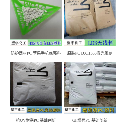
防护器材PC 苹果手机底壳料
原装PC DX11355激光雕刻
DX11354X货源充足，无后顾
LDS塑料 材质证明
之忧
抗UV耐寒PC 基础创新
GF增强PC 基础创新
EXL9034塑料
EXL5429S紫外线稳定 阻燃