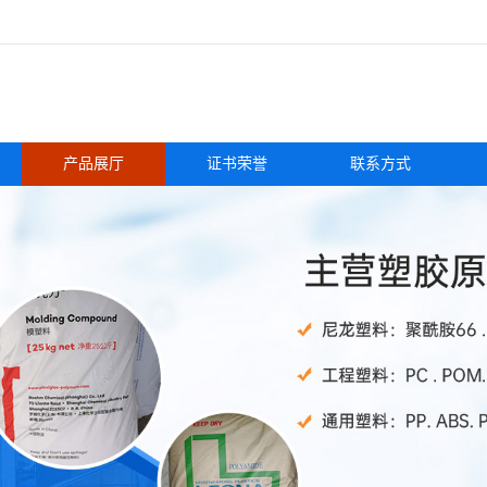
产品展厅
证书荣誉
联系方式