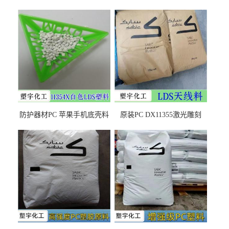
防护器材PC 苹果手机底壳料
原装PC DX11355激光雕刻
DX11354X货源充足，无后顾
LDS塑料 材质证明
之忧