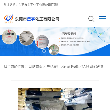
欢迎访问：东莞市塑宇化工有限公司官网！
您当前的位置：
网站首页
>
产品展厅
>
尼龙 PA66
>
PA66 基础创新
塑料(美国) RB008注射成型