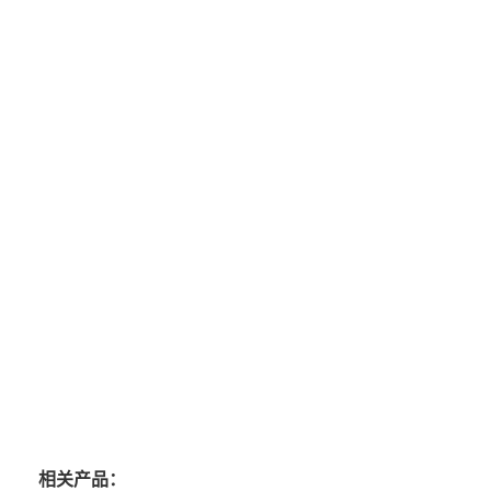
相关产品：