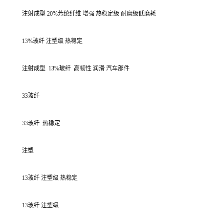
注射成型 20%芳纶纤维 增强 热稳定级 耐磨级低磨耗
13%玻纤 注塑级 热稳定
注射成型 13%玻纤 高韧性 润滑 汽车部件
33玻纤
33玻纤 热稳定
注塑
13玻纤 注塑级 热稳定
13玻纤 注塑级