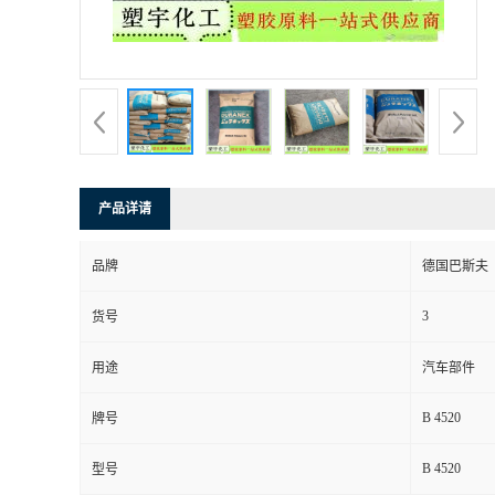
产品详请
品牌
德国巴斯夫
3
货号
用途
汽车部件
B 4520
牌号
B 4520
型号