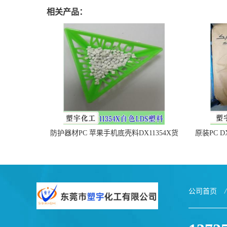
相关产品：
防护器材PC 苹果手机底壳料DX11354X货
原装PC D
源充足，无后顾之忧
公司首页
/