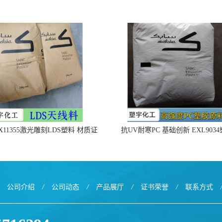
X11355激光雕刻LDS塑料 材质证
抗UV耐寒PC 基础创新 EXL903
明
公司介绍
/
公司动态
/
产品展厅
/
证书荣誉
/
联系方式