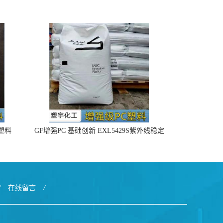
4塑料
GF增强PC 基础创新 EXL5429S紫外线稳定
阻燃
/
在线留言
/