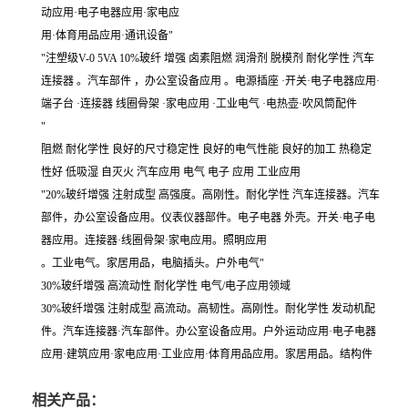
动应用·电子电器应用·家电应
用·体育用品应用·通讯设备"
"注塑级V-0 5VA 10%玻纤 增强 卤素阻燃 润滑剂 脱模剂 耐化学性 汽车
连接器 。汽车部件 ，办公室设备应用 。电源插座 ·开关·电子电器应用·
端子台 ·连接器 线圈骨架 ·家电应用 ·工业电气 ·电热壶·吹风筒配件
"
阻燃 耐化学性 良好的尺寸稳定性 良好的电气性能 良好的加工 热稳定
性好 低吸湿 自灭火 汽车应用 电气 电子 应用 工业应用
"20%玻纤增强 注射成型 高强度。高刚性。耐化学性 汽车连接器。汽车
部件，办公室设备应用。仪表仪器部件。电子电器 外壳。开关·电子电
器应用。连接器·线圈骨架·家电应用。照明应用
。工业电气。家居用品，电脑插头。户外电气"
30%玻纤增强 高流动性 耐化学性 电气/电子应用领域
30%玻纤增强 注射成型 高流动。高韧性。高刚性。耐化学性 发动机配
件。汽车连接器·汽车部件。办公室设备应用。户外运动应用·电子电器
应用·建筑应用·家电应用·工业应用·体育用品应用。家居用品。结构件
相关产品：