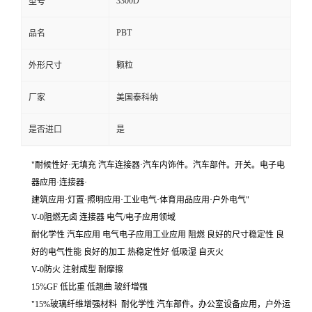
3300D
型号
PBT
品名
外形尺寸
颗粒
厂家
美国泰科纳
是否进口
是
"耐候性好·无填充 汽车连接器·汽车内饰件。汽车部件。开关。电子电
器应用·连接器·
建筑应用·灯置·照明应用·工业电气·体育用品应用·户外电气"
V-0阻燃无卤 连接器 电气/电子应用领域
耐化学性 汽车应用 电气电子应用工业应用 阻燃 良好的尺寸稳定性 良
好的电气性能 良好的加工 热稳定性好 低吸湿 自灭火
V-0防火 注射成型 耐摩擦
15%GF 低比重 低翘曲 玻纤增强
"15%玻璃纤维增强材料 耐化学性 汽车部件。办公室设备应用，户外运