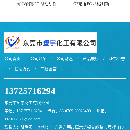
抗UV耐寒PC 基础创新
GF增强PC 基础创新
EXL9034塑料
EXL5429S紫外线稳定 阻燃
公司首页
/
公司介绍
/
公司动态
/
产品展厅
/
证书荣誉
/
联系方式
/
在线留言
/
13725716294
东莞市塑宇化工有限公司
电话：137-2571-6294
传真：86-0769-89026499
邮箱：
1141064696@qq.com
联系人：陆香英
地址：广东省东莞市樟木头镇先威路75号7栋110