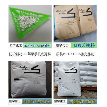
防护器材PC 苹果手机底壳料
原装PC DX11355激光雕刻
DX11354X货源充足，无后顾
LDS塑料 材质证明
之忧