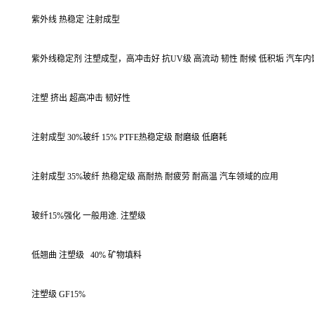
紫外线 热稳定 注射成型
紫外线稳定剂 注塑成型，高冲击好 抗UV级 高流动 韧性 耐候 低积垢 汽车
注塑 挤出 超高冲击 韧好性
注射成型 30%玻纤 15% PTFE热稳定级 耐磨级 低磨耗
注射成型 35%玻纤 热稳定级 高耐热 耐疲劳 耐高温 汽车领域的应用
玻纤15%强化 一般用途. 注塑级
低翘曲 注塑级
40% 矿物填料
注塑级 GF15%