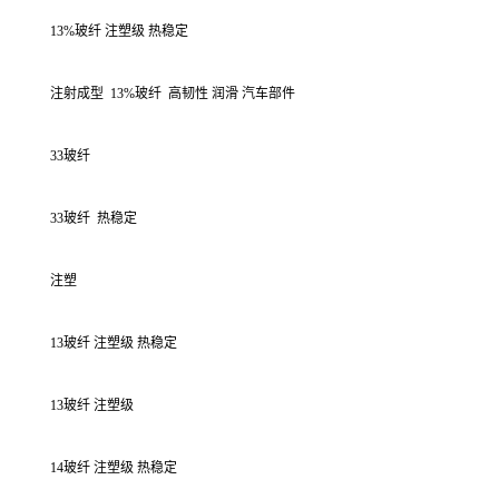
13%玻纤 注塑级 热稳定
注射成型
13%玻纤
高韧性 润滑 汽车部件
33玻纤
33玻纤
热稳定
注塑
13玻纤 注塑级 热稳定
13玻纤 注塑级
14玻纤 注塑级 热稳定