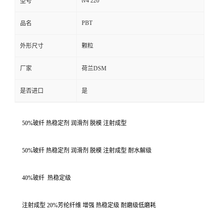
tv4 220
型号
PBT
品名
外形尺寸
颗粒
厂家
荷兰DSM
是否进口
是
50%玻纤 热稳定剂 润滑剂 脱模 注射成型
50%玻纤 热稳定剂 润滑剂 脱模 注射成型 耐水解级
40%玻纤
热稳定级
注射成型 20%芳纶纤维 增强 热稳定级 耐磨级低磨耗