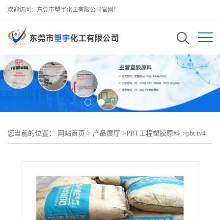
欢迎访问：东莞市塑宇化工有限公司官网！
您当前的位置：
网站首页
>
产品展厅
>
PBT工程塑胶原料
>
pbt tv4
220