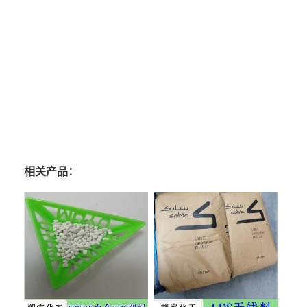
相关产品：