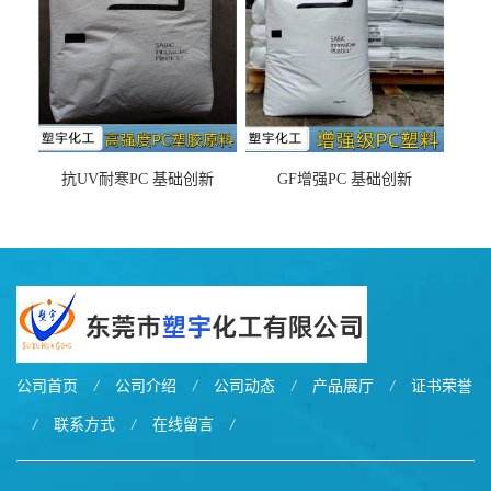
抗UV耐寒PC 基础创新
GF增强PC 基础创新
EXL9034塑料
EXL5429S紫外线稳定 阻燃
公司首页
/
公司介绍
/
公司动态
/
产品展厅
/
证书荣誉
/
联系方式
/
在线留言
/