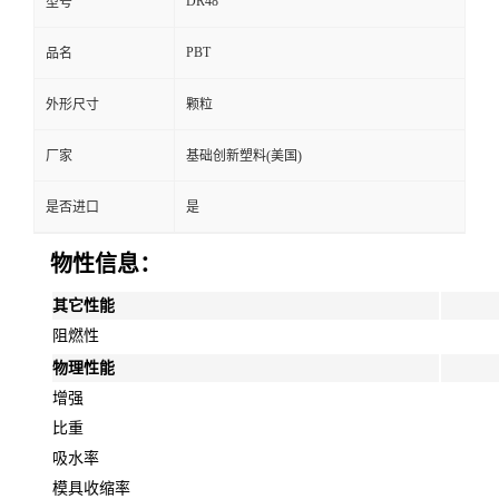
DR48
型号
PBT
品名
外形尺寸
颗粒
厂家
基础创新塑料(美国)
是否进口
是
物性信息：
其它性能
阻燃性
物理性能
增强
比重
吸水率
模具收缩率