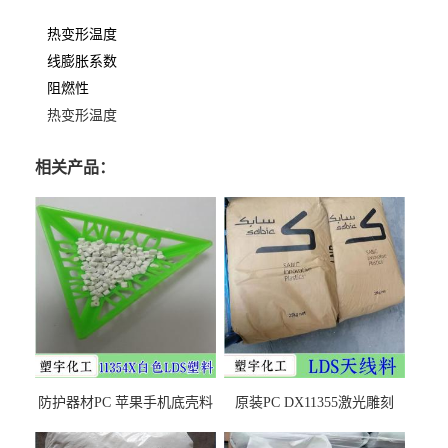
热变形温度
线膨胀系数
阻燃性
热变形温度
相关产品：
防护器材PC 苹果手机底壳料
原装PC DX11355激光雕刻
DX11354X货源充足，无后顾
LDS塑料 材质证明