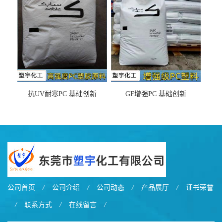
之忧
抗UV耐寒PC 基础创新
GF增强PC 基础创新
EXL9034塑料
EXL5429S紫外线稳定 阻燃
公司首页
/
公司介绍
/
公司动态
/
产品展厅
/
证书荣誉
/
联系方式
/
在线留言
/