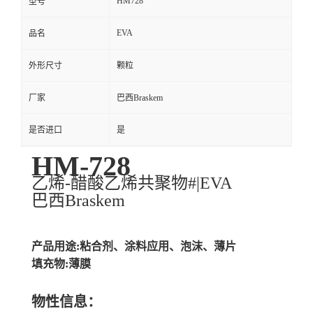
HM728
型号
EVA
品名
外形尺寸
颗粒
厂家
巴西Braskem
是否进口
是
HM-728
乙烯-醋酸乙烯共聚物#|EVA
巴西Braskem
产品用途:粘合剂、涂料应用、泡沫、薄片
填充物:薄膜
物性信息：