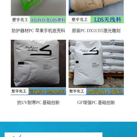
防护器材PC 苹果手机底壳料
原装PC DX11355激光雕刻
DX11354X货源充足，无后顾
LDS塑料 材质证明
之忧
抗UV耐寒PC 基础创新
GF增强PC 基础创新
EXL9034塑料
EXL5429S紫外线稳定 阻燃