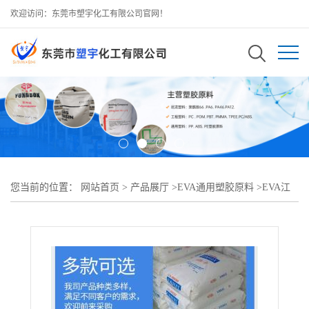
欢迎访问：东莞市塑宇化工有限公司官网！
您当前的位置：
网站首页
>
产品展厅
>
EVA通用塑胶原料
>
EVA江
苏斯尔邦UE631