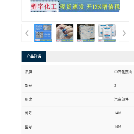
产品详请
品牌
中石化燕山
3
货号
用途
汽车部件
14J6
牌号
14J6
型号