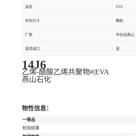
EVA
品名
外形尺寸
颗粒
厂家
中石化燕山
是否进口
是
14J6
乙烯-醋酸乙烯共聚物#|EVA
燕山石化
物性信息：
一等品
检验结果