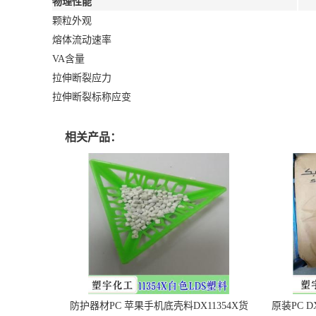
物理性能
颗粒外观
熔体流动速率
VA含量
拉伸断裂应力
拉伸断裂标称应变
相关产品：
防护器材PC 苹果手机底壳料DX11354X货
原装PC D