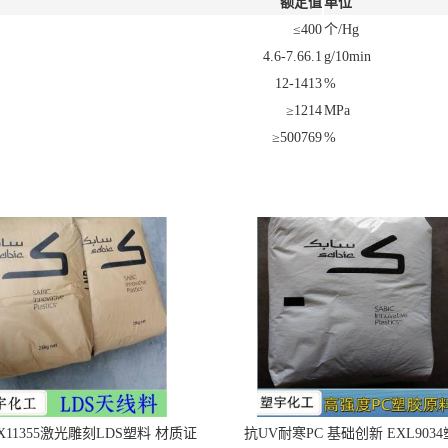
额定值
单位
≤400
个/Hg
4.6-7.66.1
g/10min
12-1413
%
≥1214
MPa
≥500769
%
X11355激光雕刻LDS塑料 材质证
抗UV耐寒PC 基础创新 EXL903