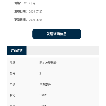
价格：
￥18/千克
发布日期：
2024-07-27
更新日期：
2026-08-06
发送咨询信息
产品详请
品牌
新加坡聚烯烃
3
货号
用途
汽车部件
H2020
牌号