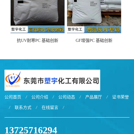
抗UV耐寒PC 基础创新
GF增强PC 基础创新
EXL9034塑料
EXL5429S紫外线稳定 阻燃
公司首页
/
公司介绍
/
公司动态
/
产品展厅
/
证书荣誉
/
联系方式
/
在线留言
/
13725716294