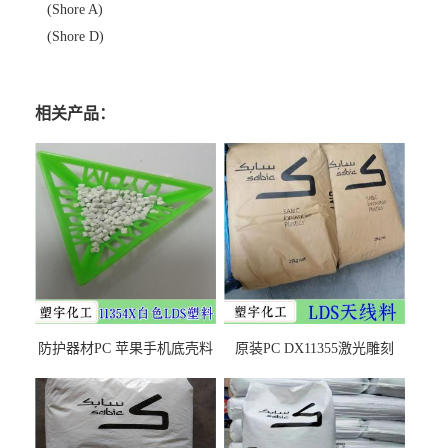
(Shore A)
(Shore D)
相关产品：
防护器材PC 苹果手机底壳料
原装PC DX11355激光雕刻
DX11354X货源充足，无后顾
LDS塑料 材质证明
之忧