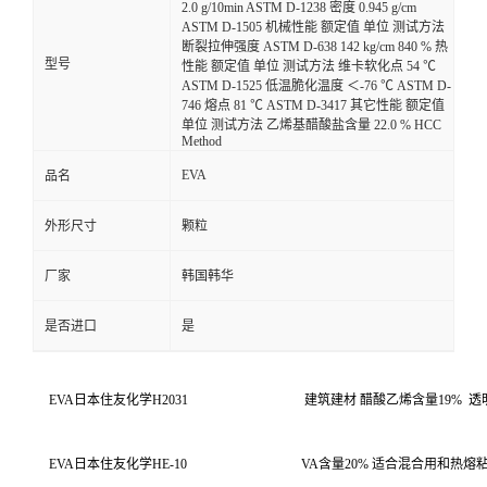
2.0 g/10min ASTM D-1238 密度 0.945 g/cm
ASTM D-1505 机械性能 额定值 单位 测试方法
断裂拉伸强度 ASTM D-638 142 kg/cm 840 % 热
型号
性能 额定值 单位 测试方法 维卡软化点 54 ℃
ASTM D-1525 低温脆化温度 ＜-76 ℃ ASTM D-
746 熔点 81 ℃ ASTM D-3417 其它性能 额定值
单位 测试方法 乙烯基醋酸盐含量 22.0 % HCC
Method
EVA
品名
外形尺寸
颗粒
厂家
韩国韩华
是否进口
是
EVA
日本住友化学
H2031
建筑建材
醋酸乙烯含量
19%
透
EVA
日本住友化学
HE-10
VA
含量
20%
适合混合用和热熔