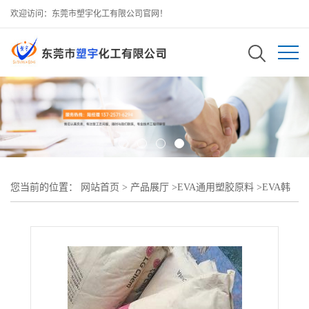
欢迎访问：东莞市塑宇化工有限公司官网！
您当前的位置：
网站首页
>
产品展厅
>
EVA通用塑胶原料
>
EVA韩
国韩华1317发泡成形特性