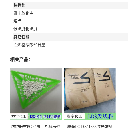
热性能
维卡软化点
熔点
低温脆化温度
其它性能
乙烯基醋酸盐含量
相关产品：
防护器材PC 苹果手机底壳料
原装PC DX11355激光雕刻