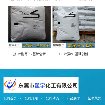
DX11354X货源充足，无后顾
LDS塑料 材质证明
之忧
抗UV耐寒PC 基础创新
GF增强PC 基础创新
EXL9034塑料
EXL5429S紫外线稳定 阻燃
公司首页
/
公司介绍
/
公司动态
/
产品展厅
/
证书荣誉