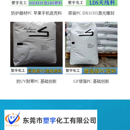
防护器材PC 苹果手机底壳料
原装PC DX11355激光雕刻
DX11354X货源充足，无后顾
LDS塑料 材质证明
之忧
抗UV耐寒PC 基础创新
GF增强PC 基础创新
EXL9034塑料
EXL5429S紫外线稳定 阻燃