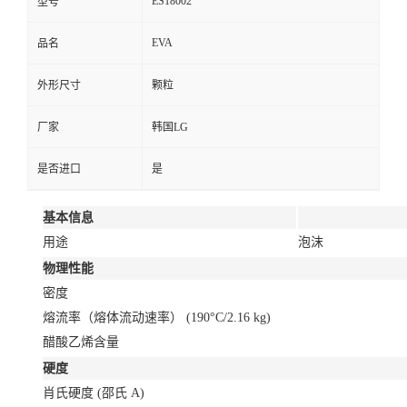
ES18002
型号
EVA
品名
外形尺寸
颗粒
厂家
韩国LG
是否进口
是
基本信息
用途
泡沫
物理性能
密度
熔流率（熔体流动速率）
(190°C/2.16 kg)
醋酸乙烯含量
硬度
肖氏硬度
(邵氏 A)