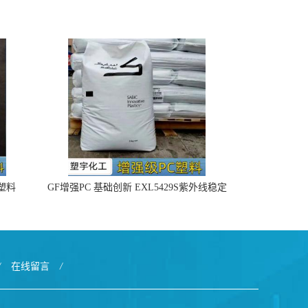
4塑料
GF增强PC 基础创新 EXL5429S紫外线稳定
阻燃
/
在线留言
/