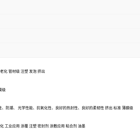
老化
管材级
注塑
发泡
挤出
膜级
性、防潮、
光学性能、抗氧化性、良好的热封性、良好的柔韧性
挤出
标准
薄膜级
化
工业应用
涂覆
注塑
密封剂
涂敷应用
粘合剂
油墨