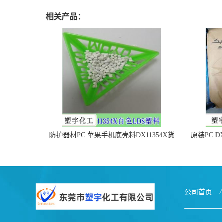
相关产品：
防护器材PC 苹果手机底壳料DX11354X货
原装PC D
源充足，无后顾之忧
公司首页
/