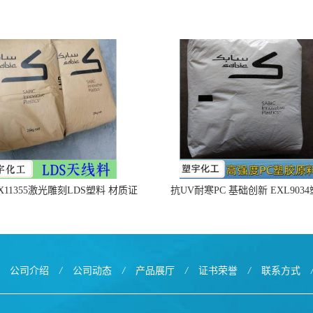
X11355激光雕刻LDS塑料 材质证
抗UV耐寒PC 基础创新 EXL903
明
公司介绍
/
公司动态
/
产品展厅
/
证书荣誉
/
联系方式