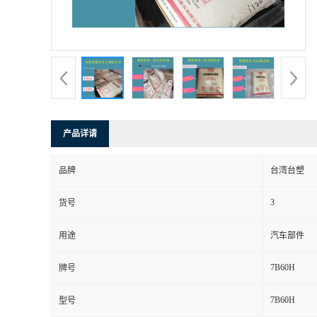
产品详请
品牌
台湾台塑
3
货号
用途
汽车部件
7B60H
牌号
7B60H
型号