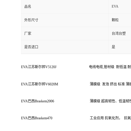
EVA
品名
外形尺寸
颗粒
厂家
台湾台塑
是否进口
是
EVA
江苏斯尔邦
V5120J
电线电缆
,
管材级
耐低温
耐
EVA
江苏斯尔邦
V6020M
薄膜级
发泡
挤出
标准
薄
EVA
巴西
Braskem2006
薄膜级
超高韧性、低温韧
EVA
巴西
Braskem470
工业应用
抗氧化剂，
抗氧