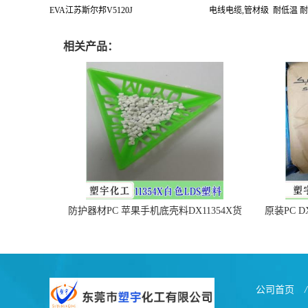
EVA
江苏斯尔邦
V5120J
电线电缆
,
管材级
耐低温
耐
相关产品：
防护器材PC 苹果手机底壳料DX11354X货
原装PC D
源充足，无后顾之忧
公司首页
/