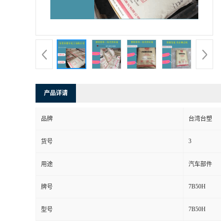
产品详请
品牌
台湾台塑
3
货号
用途
汽车部件
7B50H
牌号
7B50H
型号