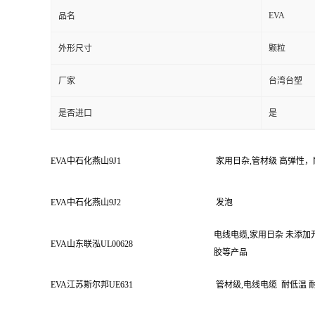
EVA
品名
外形尺寸
颗粒
厂家
台湾台塑
是否进口
是
EVA
中石化燕山
9J1
家用日杂
,
管材级
高弹性，
EVA
中石化燕山
9J2
发泡
电线电缆
,
家用日杂
未添加
EVA
山东联泓
UL00628
胶等产品
EVA
江苏斯尔邦
UE631
管材级
,
电线电缆
耐低温