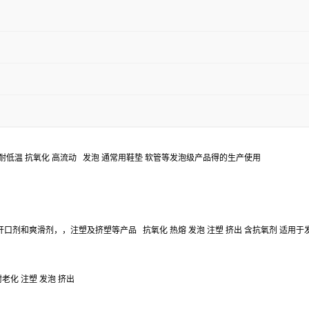
耐低温
抗氧化
高流动
发泡
通常用鞋垫
软管等发泡级产品得的生产使用
开口剂和爽滑剂，，注塑及挤塑等产品
抗氧化
热熔
发泡
注塑
挤出
含抗氧剂
适用于
耐老化
注塑
发泡
挤出