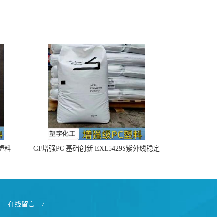
4塑料
GF增强PC 基础创新 EXL5429S紫外线稳定
阻燃
/
在线留言
/