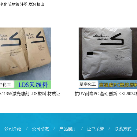
老化
管材级
注塑
发泡
挤出
X11355激光雕刻LDS塑料 材质证
抗UV耐寒PC 基础创新 EXL903
明
公司介绍
/
公司动态
/
产品展厅
/
证书荣誉
/
联系方式