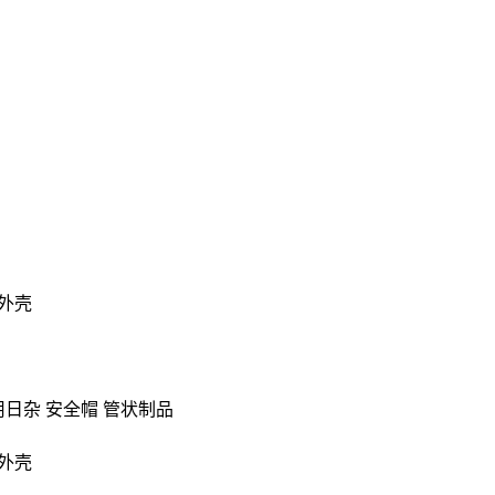
机外壳
用日杂 安全帽 管状制品
池外壳