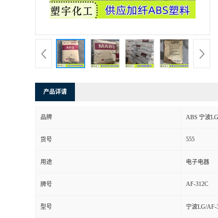
产品详请
品牌
ABS 宁波LG 
555
货号
用途
电子电器
AF-312C
牌号
型号
宁波LG/AF-3